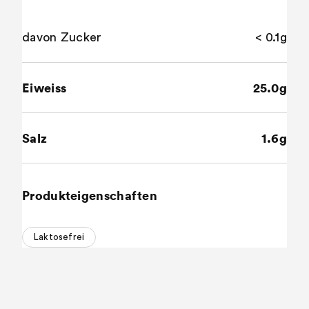
davon Zucker
< 0.1g
Eiweiss
25.0g
Salz
1.6g
Produkteigenschaften
Laktosefrei