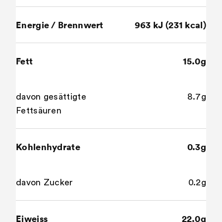
Energie / Brennwert
963 kJ (231 kcal)
Fett
15.0g
davon gesättigte
8.7g
Fettsäuren
Kohlenhydrate
0.3g
davon Zucker
0.2g
Eiweiss
22.0g