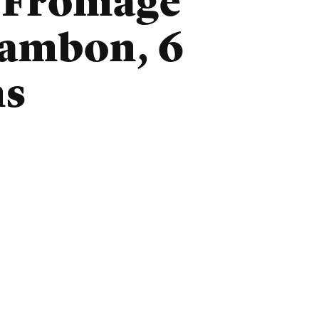
 Fromage
Jambon, 6
ns