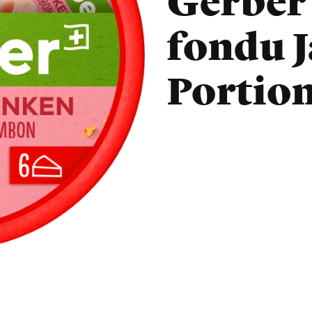
Gerber
fondu 
Portio