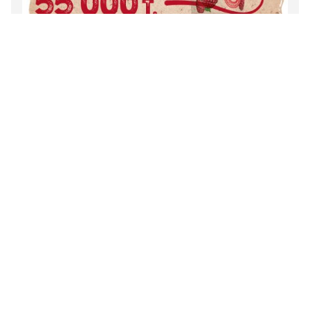
#8
Meisterwerke aus der
Höhle
Im Herzen der Kaltbach Höhlen werden bis zu 150'000
Käselaibe gelagert. Ein Laib Emmentaler AOP wiegt rund
100 Kilogramm und hat einen Durchmesser von einem
Meter.