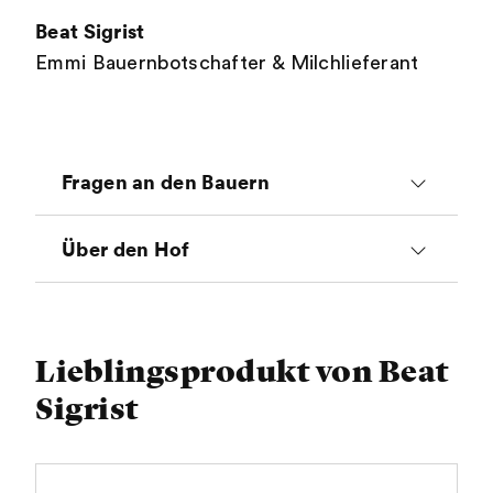
Beat Sigrist
Emmi Bauernbotschafter & Milchlieferant
Fragen an den Bauern
Wieso bist du Bauer
Über den Hof
geworden?
Tiere
Ich habe grosse Freuden an
Lieblingsprodukt von Beat
Anzahl Kühe: 36 (Rasse: Holstein,
Milchkühen und liebe es
Sigrist
Red Holstein)
ein hochwertiges Lebensmittel zu
produzieren.
Milchkühe, Rinder, Kälber,