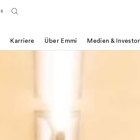
ES
t
Karriere
Über Emmi
Medien & Investo