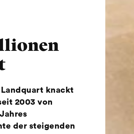
llionen
t
n Landquart knackt
seit 2003 von
 Jahres
hte der steigenden