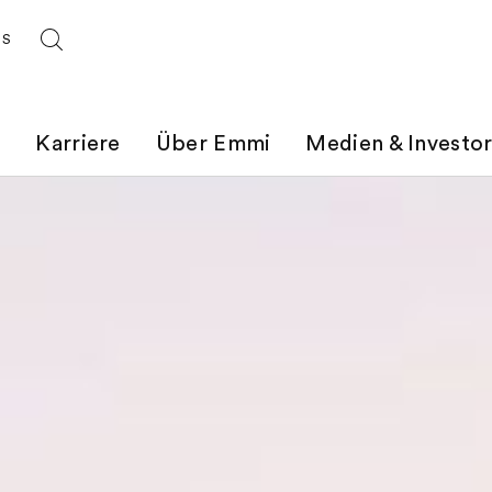
ES
t
Karriere
Über Emmi
Medien & Investo