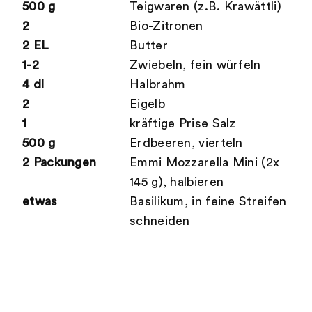
500 g
Teigwaren (z.B. Krawättli)
2
Bio-Zitronen
2 EL
Butter
1-2
Zwiebeln, fein würfeln
4 dl
Halbrahm
2
Eigelb
1
kräftige Prise Salz
500 g
Erdbeeren, vierteln
2 Packungen
Emmi Mozzarella Mini (2x
145 g), halbieren
etwas
Basilikum, in feine Streifen
schneiden