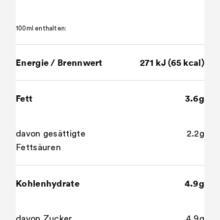
100ml enthalten:
Energie / Brennwert
271 kJ (65 kcal)
Fett
3.6g
davon gesättigte
2.2g
Fettsäuren
Kohlenhydrate
4.9g
davon Zucker
4.9g