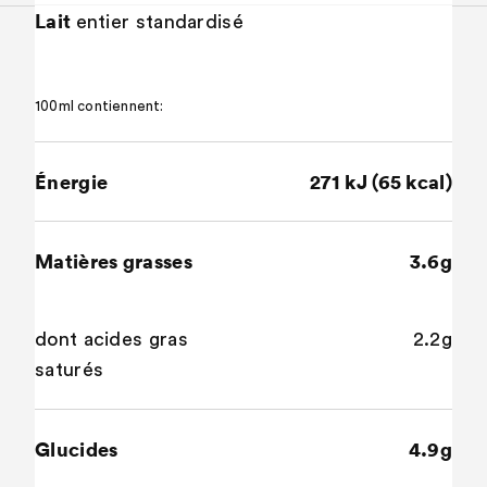
Lait
entier standardisé
100ml contiennent:
Énergie
271 kJ (65 kcal)
Matières grasses
3.6g
dont acides gras
2.2g
saturés
Glucides
4.9g