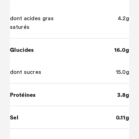
dont acides gras
4.2g
saturés
Glucides
16.0g
dont sucres
15.0g
Protéines
3.8g
Sel
0.11g