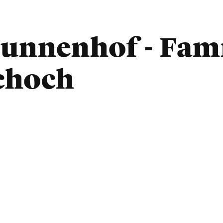
unnenhof - Fami
choch