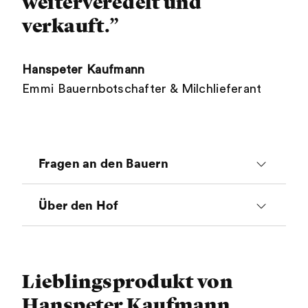
weiterveredelt und
verkauft.”
Hanspeter Kaufmann
Emmi Bauernbotschafter & Milchlieferant
Fragen an den Bauern
Wieso bist du Bauer
Über den Hof
geworden?
Tiere
Weil mir die Arbeit mit den Kühen
Lieblingsprodukt von
Anzahl Kühe: 55 (Rasse: Braunvieh)
gefällt.
Hanspeter Kaufmann