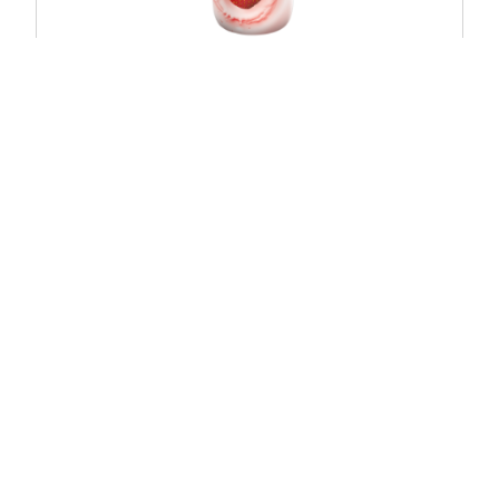
Kulturen
Fläche: 22 ha
Emmi Jogurt Drink Bifidus Erdbeere
Grasland, Getreide, Mais, Kartoffeln,
Obst, Garten, Wald
ZUM PRODUKT
Labels
> ÖLN
> IP Suisse
> RAUS (Weidegang)
> BTS (Laufstall)
> GMF