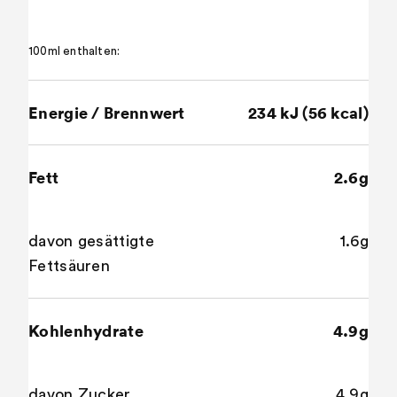
100ml enthalten:
Energie / Brennwert
234 kJ (56 kcal)
Fett
2.6g
davon gesättigte
1.6g
Fettsäuren
Kohlenhydrate
4.9g
davon Zucker
4.9g