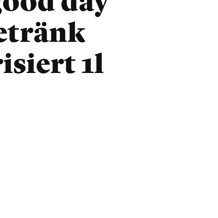
ood day
etränk
isiert 1l