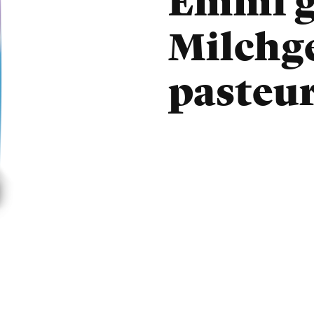
Emmi g
Milchg
pasteur