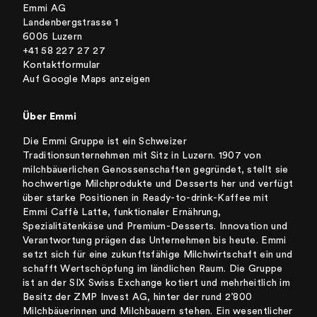
Emmi AG
neue Produkte mit Alternativen zu
Landenbergstrasse 1
Zucker zu testen.
6005 Luzern
+41 58 227 27 27
Kontaktformular
Auf Google Maps anzeigen
Über Emmi
Die Emmi Gruppe ist ein Schweizer
Traditionsunternehmen mit Sitz in Luzern. 1907 von
milchbäuerlichen Genossenschaften gegründet, stellt sie
hochwertige Milchprodukte und Desserts her und verfügt
über starke Positionen in Ready-to-drink-Kaffee mit
Emmi Caffè Latte, funktionaler Ernährung,
Spezialitätenkäse und Premium-Desserts. Innovation und
Verantwortung prägen das Unternehmen bis heute. Emmi
setzt sich für eine zukunftsfähige Milchwirtschaft ein und
schafft Wertschöpfung im ländlichen Raum. Die Gruppe
ist an der SIX Swiss Exchange kotiert und mehrheitlich im
Besitz der ZMP Invest AG, hinter der rund 2’800
Milchbäuerinnen und Milchbauern stehen. Ein wesentlicher