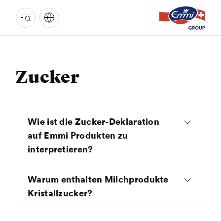
EMMI
GRUPPE
Zucker
Wie ist die Zucker-Deklaration
auf Emmi Produkten zu
interpretieren?
Der in der Nährwertetabelle eines
Warum enthalten Milchprodukte
Produktes deklarierte Zuckerwert
Kristallzucker?
(„davon Zucker“) entspricht nicht
dem Gehalt an zugesetztem
Früchte sind in den seltensten Fällen