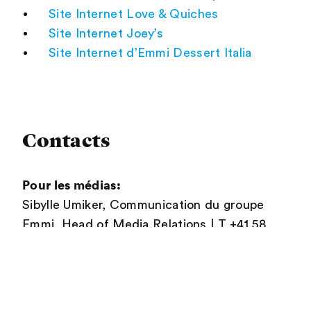
Site Internet Love & Quiches
Site Internet Joey’s
Site Internet d’Emmi Dessert Italia
Contacts
Pour les médias:
Sibylle Umiker, Communication du groupe
Emmi, Head of Media Relations | T +41 58
227 50 66
|
media@emmi.com
Pour les analystes:
Ricarda Demarmels, Group CFO | T +41 58