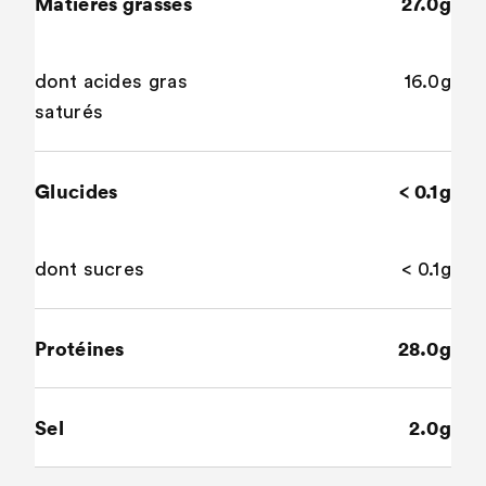
Matières grasses
27.0g
dont acides gras
16.0g
saturés
Glucides
< 0.1g
dont sucres
< 0.1g
Protéines
28.0g
Sel
2.0g