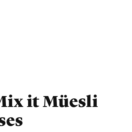
ix it Müesli
ses