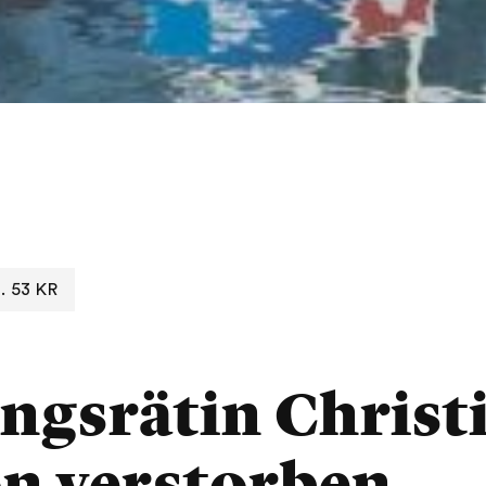
. 53 KR
ngsrätin Christ
n verstorben