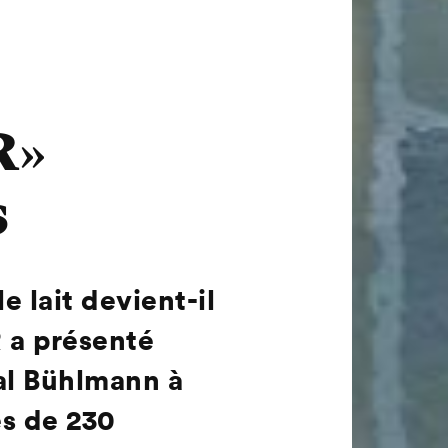
R»
s
e lait devient-il
R a présenté
cal Bühlmann à
ès de 230