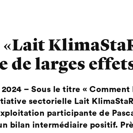
t «Lait KlimaSta
 de larges effet
 2024 –
Sous le titre « Comment l
itiative sectorielle Lait KlimaSta
'exploitation participante de Pas
n bilan intermédiaire positif. Pr